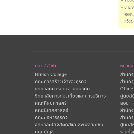
- งานจ
- ออกเ
- แจ้
คณะ / สาขา
หน่วยง
British College
สำนักง
คณะการสร้างเจ้าของธุรกิจ
สำนักง
วิทยาลัยการบินและคมนาคม
Office
วิทยาลัยการท่องเที่ยวและการบริการ
ศูนย์ส
คณะศิลปศาสตร์
สอน
คณะนิเทศศาสตร์
สำนัก
คณะบริหารธุรกิจ
สำนัก
วิทยาลัยโลจิสติกส์และซัพพลายเชน
ศูนย์ส
คณะบัญชี
> ดูทั