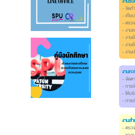
งานรับเ
- จัดทำ
- เทีย
- ตรวจ
- งานเ
- งานย
- งานย
- งานป
งานทะเ
- จัดต
- การเ
- ให้บ
- การเ
งานสำเ
- ตรว
- ขออนุ