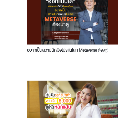
อยากเป็นสถาปนิกมือโปร ในโลก Metaverse ต้องดู!