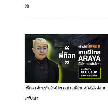
ได้!
“พี่ก๊อก จัตุพร” สร้างให้หลอน! เกมผีไทย ARAYA ดังไกล
ระดับโลก