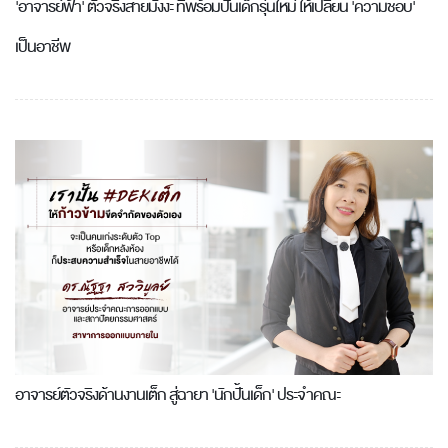
'อาจารย์ฟ้า' ตัวจริงสายมังงะ ที่พร้อมปั้นเด็กรุ่นใหม่ ให้เปลี่ยน 'ความชอบ'
เป็นอาชีพ
อาจารย์ตัวจริงด้านงานเต็ก สู่ฉายา 'นักปั้นเด็ก' ประจำคณะ