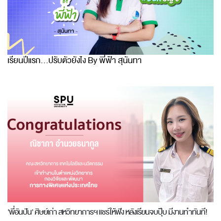
เรียนปีแรก...ปรับตัวยังไง By พี่ฟ้า สุนันทา
'พี่อันปัน' ศิษย์เก่า สหวิทยาการฯ แชร์ให้ฟัง หลังเรียนจบปุ๊บ มีงานทำทันที!