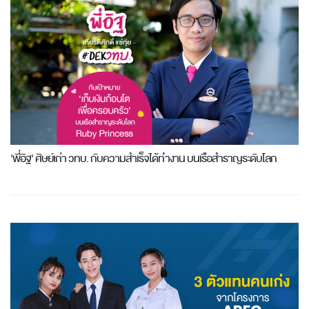
'พี่อิฐ' ศิษย์เก่า วทบ. กับความสำเร็จได้ทำงาน บนเรือสำราญระดับโลก