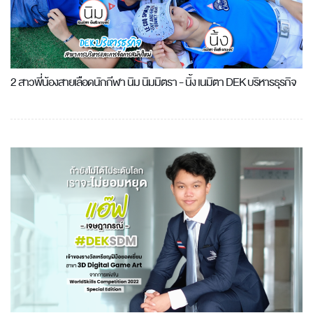
2 สาวพี่น้องสายเลือดนักกีฬา นิม นิมมิตรา - นิ้ง เนมิตา DEK บริหารธุรกิจ