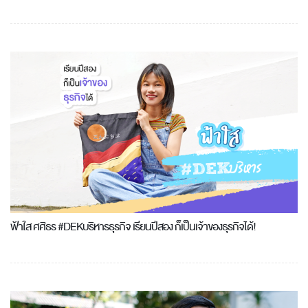
ฟ้าใส ศศิธร #DEKบริหารธุรกิจ เรียนปีสอง ก็เป็นเจ้าของธุรกิจได้!