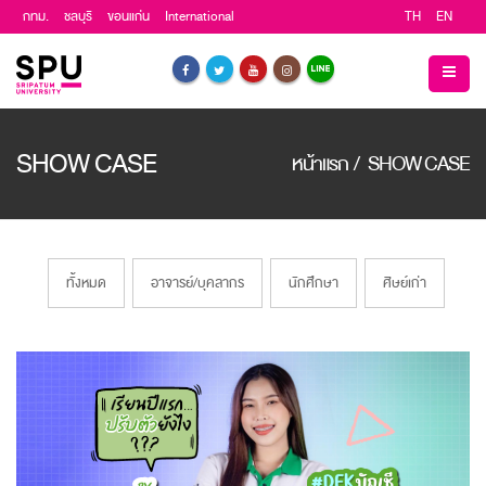
กทม.
ชลบุรี
ขอนแก่น
International
TH
EN
SHOW CASE
หน้าแรก
/
SHOW CASE
ทั้งหมด
อาจารย์/บุคลากร
นักศึกษา
ศิษย์เก่า