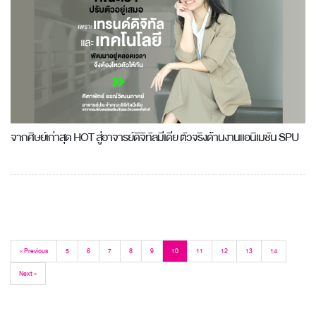
จากศิษย์เก่าสุด HOT สู่อาจารย์ดิจิทัลมีเดีย ตัวจริงด้านงานแอนิเมชัน SPU
« Previous
5
6
7
8
9
10
11
12
13
14
Next »