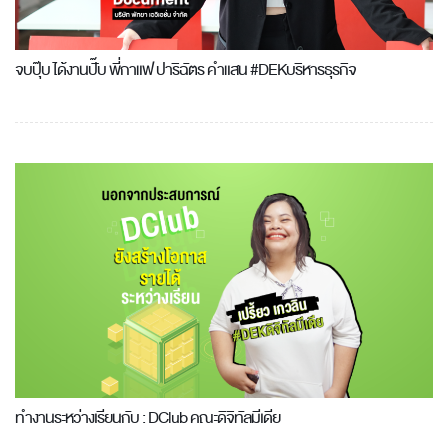
จบปุ๊บ ได้งานปั๊บ พี่กาแฟ ปาริฉัตร คำแสน #DEKบริหารธุรกิจ
ทำงานระหว่างเรียนกับ : DClub คณะดิจิทัลมีเดีย