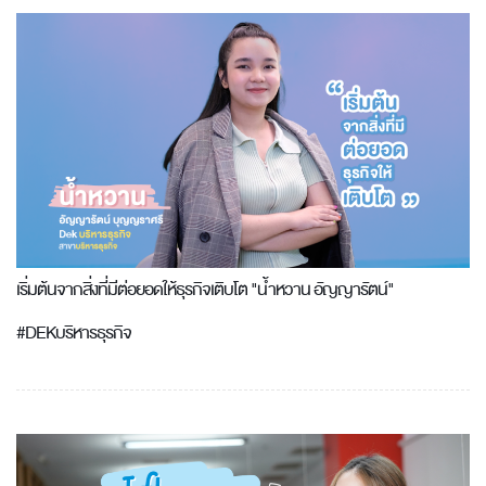
เริ่มต้นจากสิ่งที่มีต่อยอดให้ธุรกิจเติบโต "น้ำหวาน อัญญารัตน์"
#DEKบริหารธุรกิจ