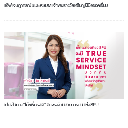
แอ๊ฟ เจษฎาภรณ์ #DEKSDM เจ้าของรางวัลเหรียญฝีมือยอดเยี่ยม
เปิดเส้นทาง “โค้ชพี่กระแต” ตัวจริงด้านสายการบิน แห่ง SPU