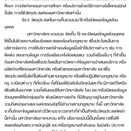
ศึกษา การจัดกิจกรรมทางการศึกษา หรือบริการด้วยวิธีการทางอิเล็คทรอนิกส์
อื่นใด ภายใต้วัตถุประสงค์ของมหาวิทยาลัยเท่านั้น
ข้อ 5 วัตถุประสงค์ในการเก็บรวบรวม ใช้ หรือเปิดเผยข้อมูลส่วน
บุคคล
มหาวิทยาลัยจะรวบรวม จัดเก็บ ใช้ และเปิดเผยข้อมูลส่วนบุคคล
ให้เป็นไปด้วยความเรียบร้อยและสอดคล้องกับกฎหมาย เพื่อประโยชน์ในการ
บริหารจัดการ การให้บริการแก่เจ้าของข้อมูลเมื่อเข้าใช้บริการต่าง ๆ เช่น การ
ติดต่อ สอบถามข้อมูล การร้องเรียน แจ้งข้อเสนอแนะ รวมถึงเรื่องอื่น ๆ ที่จำเป็น
กับมหาวิทยาลัยหรือเพื่อประโยชน์ในการวิเคราะห์ข้อมูลการนำเสนอบริการ หรือ
ผลิตภัณฑ์ใดของมหาวิทยาลัย หรือตัวแทนของมหาวิทยาลัย และเพื่อ
วัตถุประสงค์อื่นใดที่ไม่ต้องห้ามตามกฎหมาย หรือเพื่อปฏิบัติตามกฎหมาย หรือ
กฎ ระเบียบต่าง ๆ ที่เกี่ยวข้อง ทั้งที่มีผลใช้บังคับในปัจจุบันและที่จะมีการแก้ไขหรือ
เพิ่มเติมในอนาคต รวมทั้งยินยอมให้มหาวิทยาลัยส่ง โอน และ/หรือเปิดเผยข้อมูล
ส่วนบุคคลให้แก่กลุ่มธุรกิจ พันธมิตรทางธุรกิจ ที่มีสัญญาอยู่กับมหาวิทยาลัย
รวมถึงหน่วยงานและองค์กรของรัฐที่มีอำนาจตามกฎหมาย ทั้งนี้ มหาวิทยาลัย
จะเก็บรักษาข้อมูลดังกล่าวไว้ตามระยะเวลาเท่าที่จำเป็นสำหรับวัตถุประสงค์เหล่า
นี้เท่านั้น มหาวิทยาลัยอาจทบทวน แก้ไข นโยบายฉบับนี้เป็นครั้งคราวเพื่อให้
สอดคล้องกับพระราชบัญญัติ และ/หรือกฎหมายลำดับรอง ข้อบังคับ ประกาศ