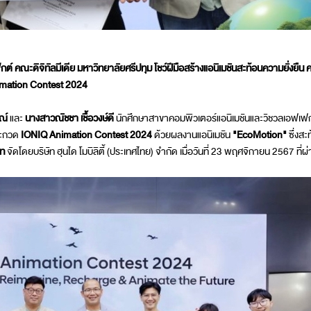
์ คณะดิจิทัลมีเดีย มหาวิทยาลัยศรีปทุม
โชว์ฝีมือสร้างแอนิเมชันสะท้อนความยั่งยืน 
mation Contest 2024
ณ์
และ
นางสาวณัชชา เชื้อวงษ์ดี
นักศึกษาสาขาคอมพิวเตอร์แอนิเมชันและวิชวลเอฟเฟ
ะกวด
IONIQ Animation Contest 2024
ด้วยผลงานแอนิเมชัน
"
EcoMotion
"
ซึ่งสะ
ท
จัดโดยบริษัท ฮุนได โมบิลิตี้ (ประเทศไทย) จำกัด เมื่อวันที่ 23 พฤศจิกายน 2567 ที่ผ