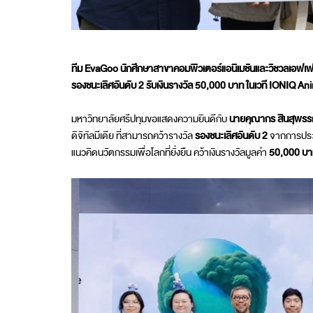
ทีม
EvaGoo นักศึกษาสาขาคอมพิวเตอร์แอนิเมชันและวิชวลเอฟเฟกต
รองชนะเลิศอันดับ 2 รับเงินรางวัล 50,000 บาท ในเวที
IONIQ Ani
มหาวิทยาลัยศรีปทุมขอแสดงความยินดีกับ
นายคุณากร สินสุพรร
ดิจิทัลมีเดีย ที่สามารถคว้ารางวัล
รองชนะเลิศอันดับ
2
จากการปร
แนวคิดนวัตกรรมเพื่อโลกที่ยั่งยืน คว้าเงินรางวัลมูลค่า
50,000 บา