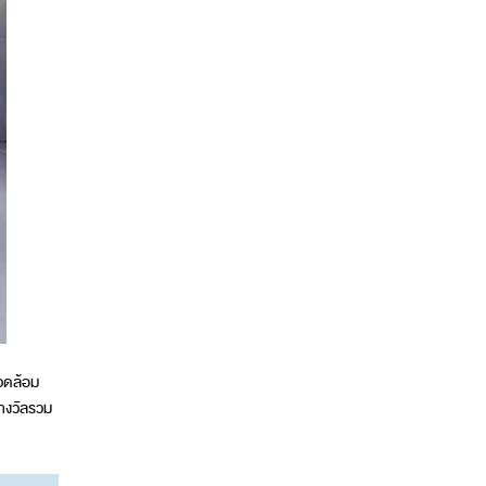
แวดล้อม
รางวัลรวม