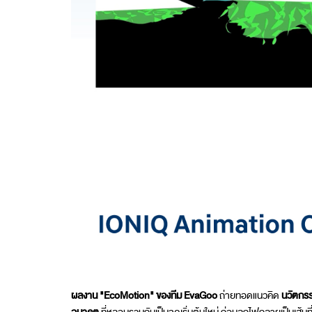
ผลงาน "
EcoMotion
"
ของทีม
EvaGoo
ถ่ายทอดแนวคิด
นวัตกรรม