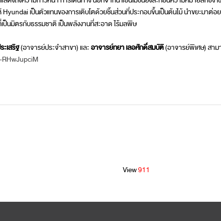
ี่แสดงถึงความก้าวหน้า การเดินทาง นอกจากนี้ แอนิเมชันยังสะท้อนความหมายลึกซึ้ง เช่น
 Hyundai เป็นตัวแทนของการเติบโตด้วยชิ้นส่วนที่ประกอบขึ้นเป็นต้นไม้ นำขยะมาต่อย
ที่เป็นมิตรกับธรรมชาติ เป็นพลังงานที่สะอาด ไร้มลพิษ
ระเสริฐ
(อาจารย์ประจำสาขา) และ
อาจารย์ทยา เลอศักดิ์สมบัติ
(อาจารย์พิเศษ) สาม
/j-RHwJupciM
View
911