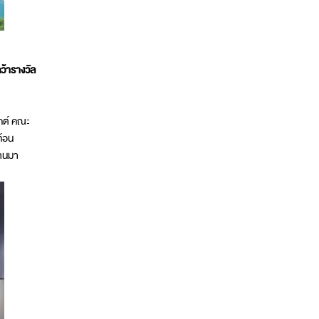
คว้ารางวัล
กต์ คณะ
ท้อน
่านมา