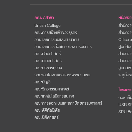
คณะ / สาขา
หน่วยงา
British College
สำนักงา
คณะการสร้างเจ้าของธุรกิจ
สำนักงา
วิทยาลัยการบินและคมนาคม
Office o
วิทยาลัยการท่องเที่ยวและการบริการ
ศูนย์สน
คณะศิลปศาสตร์
สำนักงา
คณะนิเทศศาสตร์
สำนักงา
คณะบริหารธุรกิจ
ศูนย์สห
วิทยาลัยโลจิสติกส์และซัพพลายเชน
> ดูทั้ง
คณะบัญชี
คณะวิศวกรรมศาสตร์
โครงการ
คณะเทคโนโลยีสารสนเทศ
กอช. ต้
คณะการออกแบบและสถาปัตยกรรมศาสตร์
USR S
คณะดิจิทัลมีเดีย
SPU B
คณะนิติศาสตร์